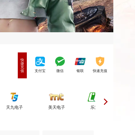
快来品尝下呀🍬
快
捷
充
值
支付宝
微信
银联
快速充值
电子
美天电子
乐游电子
百胜电子