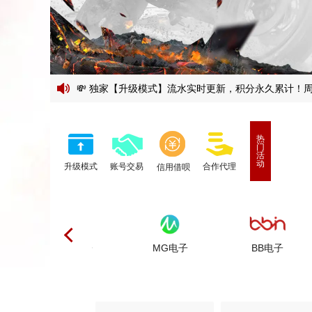
🍭恭喜玩家 a1***57 在PP电子【极速糖果100
热
门
活
动
升级模式
账号交易
合作代理
信用借呗
CQ9电子
MG电子
BB电子
(AG