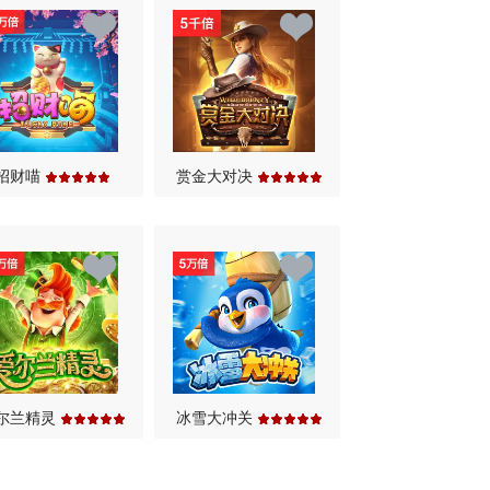
招财喵
赏金大对决
尔兰精灵
冰雪大冲关