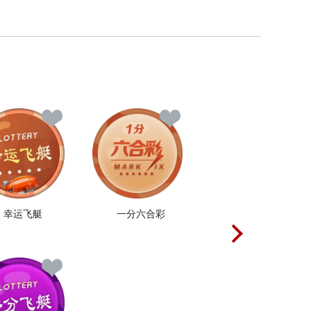
幸运飞艇
一分六合彩