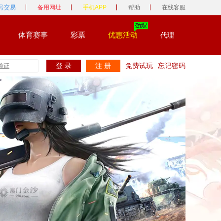
号交易
备用网址
手机APP
帮助
在线客服
体育赛事
彩票
优惠活动
代理
登 录
注 册
免费试玩
忘记密码
验证