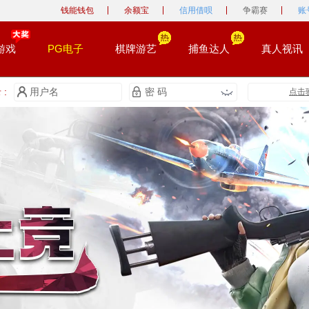
钱能钱包
余额宝
信用借呗
争霸赛
账
游戏
PG电子
棋牌游艺
捕鱼达人
真人视讯
:
点击
0
0
1
1
0
2
2
0
1
3
3
1
2