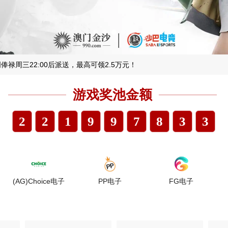
4
4
2
3
5
5
3
4
6
6
4
5
0
0
0 】中赢得3189倍大奖，以小博大还可品尝糖果的美味！奖励多多，甜甜蜜蜜，
0
0
7
7
5
6
1
1
游戏奖池金额
1
1
0
8
8
6
7
2
2
2
2
1
9
9
7
8
3
3
3
3
2
.
.
8
9
4
4
4
4
3
9
.
5
5
)Choice电子
PP电子
FG电子
天九
5
5
4
.
6
6
6
6
5
7
7