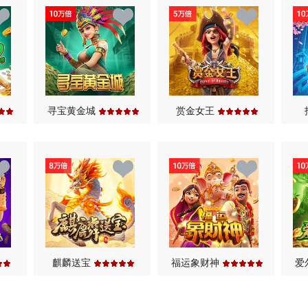
7
7
6
8
8
8
8
7
9
9
9
9
8
.
.
.
.
9
寻宝黄金城
赏金女王
.
麒麟送宝
福运象财神
爱