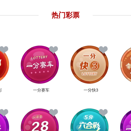
热门彩票
彩
一分赛车
一分快3