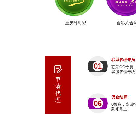
重庆时时彩
香港六合
联系代理专员
01
联系QQ专员
客服代理专线
申
请
代
佣金结算
理
06
0投资，高回
到账号上